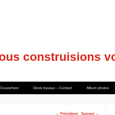
ous construisions vo
Couverture
Devis travaux – Contact
Album photos
Navigation dans les
←
Précédent
Suivant
→